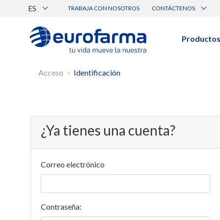
ES
TRABAJA CON NOSOTROS
CONTÁCTENOS
Atención al Cliente
Canal de Ética Eurofarma
Producto
BUSCAR PRODUCTOS
Acceso
Identificación
Búsqueda por nombre, principio acti
Ver todos los productos
¿Ya tienes una cuenta?
Correo electrónico
Contraseña: