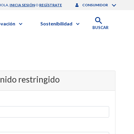
HOLA,
INICIA SESIÓN
O
REGÍSTRATE
CONSUMIDOR
ovación
Sostenibilidad
BUSCAR
artilla de Sostenibilidad
 Negocios
obierno Corporativo
ación Clínica
nforme de Sostenibilidad
gación y Desarrollo
esponsabilidad Compartida
onales de Salud | EurON Pro
alance Financiero
enido restringido