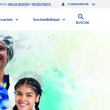
HOLA,
INICIA SESIÓN
O
REGÍSTRATE
CONSUMIDOR
ovación
Sostenibilidad
BUSCAR
artilla de Sostenibilidad
 Negocios
obierno Corporativo
ación Clínica
nforme de Sostenibilidad
gación y Desarrollo
esponsabilidad Compartida
onales de Salud | EurON Pro
alance Financiero