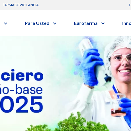
FARMACOVIGILANCIA
s
Para Usted
Eurofarma
Inn
Conozca a la empresa
C
Nuevos
Artículos
Actuación
G
vo o clase terapéutica.
Investig
Diccionario de Salud
Trabaje Con Nosotros
I
Investi
Videos
Certificaciones
R
Profesi
Comunicados
B
Premios y Reconocimientos
Programa de Visitas
Dónde Estamos
Sala de prensa