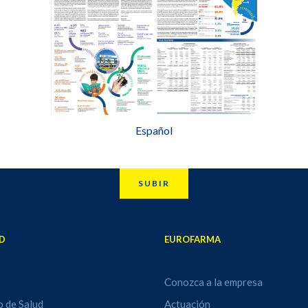
Español
SUBIR
D
EUROFARMA
Conozca a la empresa
o de Salud
Actuación