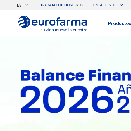
ES
TRABAJA CON NOSOTROS
CONTÁCTENOS
Atención al Cliente
Canal de Ética Eurofarma
Producto
BUSCAR PRODUCTOS
Búsqueda por nombre, principio acti
Ver todos los productos