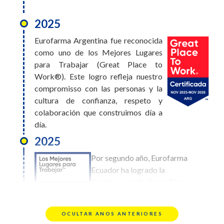
2025
2026
Eurofarma Argentina fue reconocida
Eurofarma Bolivia obtuvo el
como uno de los Mejores Lugares
puesto #10 en el ranking de
para Trabajar (Great Place to
Mejores Lugares para Trabajar.
Work®). Este logro refleja nuestro
Este logro es el reflejo de una
compromisso con las personas y la
cultura construida entre todos,
cultura de confianza, respeto y
donde el bienestar, el desarrollo y
colaboración que construimos día a
el compromiso de cada persona hacen la diferencia
día.
día a día
2025
2026
Por segundo año, Eurofarma
Eurofarma
Ecuador ha logrado la
Uruguay alcanzó
Certificación de Great Place
el puesto #17 en
To Work. Este
el ranking de
reconocimiento refleja
Mejores Lugares
OCULTAR ANOS ANTERIORES
nuestro compromiso con el bienestar, la