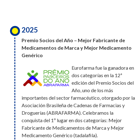
para Trabajar,
inclusión y el desarrollo de cada una de las
convirtiéndose además en la primera
personas que forman parte de Eurofarma.
farmacéutica en ingresar a este ranking. Este
logro es el reflejo de una cultura construida
2025
entre todos, donde el bienestar, el desarrollo y
2025
el compromiso de cada persona hacen la
Premio Socios del Año – Mejor Fabricante de
Eurofarma fue elegida Socia del
diferencia día a día
Medicamentos de Marca y Mejor Medicamento
Año por la Asociación Brasileña de
Genérico
Cadenas de Farmacias y
Eurofarma fue la ganadora en
Droguerías (Abrafarma),
2026
dos categorías en la 12ª
obteniendo los premios a Mejor Fabricante de
Eurofarma Paraguay fue
edición del Premio Socios del
Medicamentos de Marca y Mejor Producto de
reconocida en el puesto N.º 4 del
Año, uno de los más
Medicamento Genérico. Además de estas dos
importantes del sector farmacéutico, otorgado por la
ranking de Mejores Lugares para
victorias, la compañía recibió un total de cuatro
Asociación Brasileña de Cadenas de Farmacias y
Trabajar en Paraguay. Además,
nominaciones: Mejor Fabricante de Medicamentos
Droguerías (ABRAFARMA). Celebramos la
somos la única compañía
de Marca, Mejor Fabricante de Medicamentos
conquista del 1º lugar en dos categorías: Mejor
farmacéutica en participar del
Genéricos y Mejor Producto de Medicamento
ranking, lo que refuerza nuestro compromiso con las
Fabricante de Medicamentos de Marca y Mejor
Genérico.
personas y nuestra cultura.
Medicamento Genérico (tadalafila).
2025