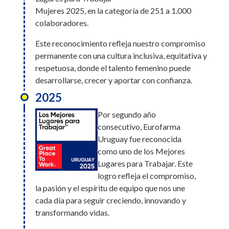
construcción de una cultura basada en la
Mujeres 2025, en la categoría de 251 a 1.000
confianza, el respeto y el bienestar. ¡Gracias a todos
colaboradores.
por ser parte de este logro!
Este reconocimiento refleja nuestro compromiso
2026
permanente con una cultura inclusiva, equitativa y
Eurofarma Perú fue
respetuosa, donde el talento femenino puede
reconocida en la edición
desarrollarse, crecer y aportar con confianza.
2026 de Great Place to
2025
Work Generaciones 2026,
un ranking que evalúa las
Por segundo año
prácticas organizacionales
consecutivo, Eurofarma
orientadas al desarrollo, bienestar y
Uruguay fue reconocida
valorización de personas de todas las edades.
como uno de los Mejores
Obtuvo posiciones destacadas en diferentes
Lugares para Trabajar. Este
categorías:
logro refleja el compromiso,
la pasión y el espíritu de equipo que nos une
1.er lugar en la Categoría Oro, 5.º lugar en la
cada día para seguir creciendo, innovando y
Categoría Talento Senior y 13.º lugar en la
transformando vidas.
Categoría Talento Joven.