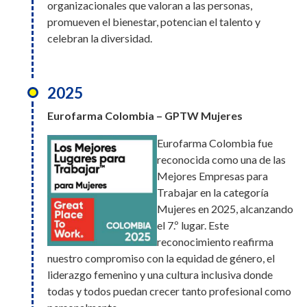
organizacionales que valoran a las personas,
accidentes de trabajo, además de iniciativas de
alcanzando el 3.er
promueven el bienestar, potencian el talento y
sostenibilidad y preservación ambiental, y la 12.ª
lugar. Este reconocimiento reafirma nuestro
celebran la diversidad.
edición del Premio Bumerangue.
compromiso con la equidad de género, el
liderazgo femenino y una cultura inclusiva
2025
donde todas y todos puedan crecer tanto
2025
profesional como personalmente.
Eurofarma Bolivia – GPTW
Eurofarma Colombia – GPTW Mujeres
En Bolivia, en nuestra primera
Eurofarma Colombia fue
participación en el ranking de
2025
reconocida como una de las
Great Place to Work,
M&A Connect Awards
Mejores Empresas para
alcanzamos el 14.º lugar entre
Trabajar en la categoría
las mejores empresas para
Eurofarma fue galardonada
Mujeres en 2025, alcanzando
trabajar en el país. Un resultado que refleja la
con el premio a la Mejor
el 7.º lugar. Este
dedicación de un equipo que actúa con pasión,
Estrategia (Low Cap) del año
reconocimiento reafirma
propósito y colaboración.
en los M&A Connect Awards.
nuestro compromiso con la equidad de género, el
El reconocimiento llegó tras
liderazgo femenino y una cultura inclusiva donde
tres grandes adquisiciones
todas y todos puedan crecer tanto profesional como
2025
realizadas por Eurofarma en los últimos años: Genfar,