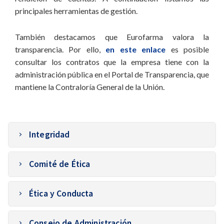
principales herramientas de gestión.
También destacamos que Eurofarma valora la
transparencia. Por ello,
en este enlace
es posible
consultar los contratos que la empresa tiene con la
administración pública en el Portal de Transparencia, que
mantiene la Contraloría General de la Unión.
Integridad
Con el objetivo de garantizar las mejores prácticas
Comité de Ética
del mercado, junto con la mejora del gobierno
corporativo, la empresa cuenta con un área dedicada
El Comité de Ética es responsable de recibir los
a la Integridad Corporativa, que abarca Compliance,
Ética y Conducta
sucesos que provienen de los distintos canales de
Gestión de Riesgo y Auditoría Interna. Se reporta de
comunicación, realizar los análisis y dar el
Código de Ética y Conducta
forma directa al Comité de Ética, vinculado
seguimiento adecuado a los hechos. Realiza reuniones
Consejo de Administración