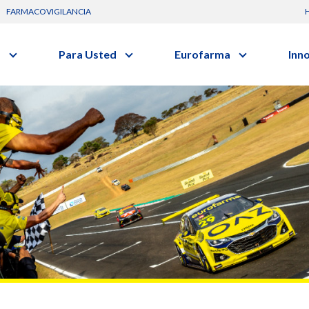
FARMACOVIGILANCIA
s
Para Usted
Eurofarma
Inn
Conozca a la empresa
C
Nuevos
Artículos
Actuación
G
vo o clase terapéutica.
Investig
Diccionario de Salud
Trabaje Con Nosotros
I
Investi
Videos
Certificaciones
R
Profesi
Comunicados
B
Premios y Reconocimientos
Programa de Visitas
Dónde Estamos
Sala de prensa