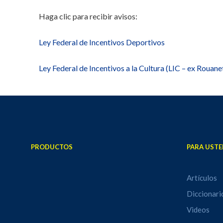
Haga clic para recibir avisos:
Ley Federal de Incentivos Deportivos
Ley Federal de Incentivos a la Cultura (LIC – ex Rouane
PRODUCTOS
PARA USTE
Artículos
Diccionari
Videos