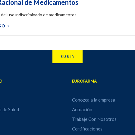
Racional de Medicamentos
s del uso indiscriminado de medicamentos
SO »
SUBIR
D
EUROFARMA
Conozca a la empresa
o de Salud
Actuación
Trabaje Con Nosotros
Certificaciones