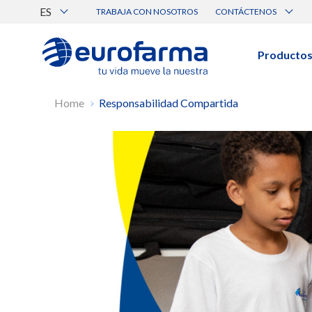
ES
TRABAJA CON NOSOTROS
CONTÁCTENOS
Atención al Cliente
Canal de Ética Eurofarma
Producto
BUSCAR PRODUCTOS
Home
Responsabilidad Compartida
Búsqueda por nombre, principio acti
Ver todos los productos