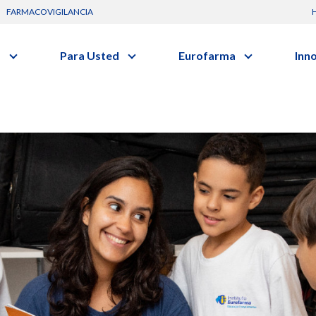
FARMACOVIGILANCIA
s
Para Usted
Eurofarma
Inn
Conozca a la empresa
C
Nuevos
Artículos
Actuación
G
vo o clase terapéutica.
Investig
Diccionario de Salud
Trabaje Con Nosotros
I
Investi
Videos
Certificaciones
R
Profesi
Comunicados
B
Premios y Reconocimientos
Programa de Visitas
Dónde Estamos
Sala de prensa