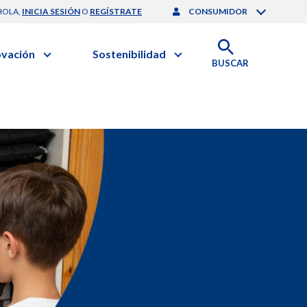
HOLA,
INICIA SESIÓN
O
REGÍSTRATE
CONSUMIDOR
ovación
Sostenibilidad
BUSCAR
artilla de Sostenibilidad
 Negocios
obierno Corporativo
ación Clínica
nforme de Sostenibilidad
gación y Desarrollo
esponsabilidad Compartida
onales de Salud | EurON Pro
alance Financiero