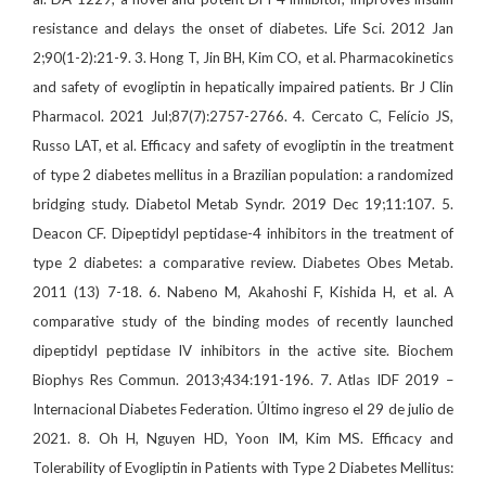
resistance and delays the onset of diabetes. Life Sci. 2012 Jan
2;90(1-2):21-9. 3. Hong T, Jin BH, Kim CO, et al. Pharmacokinetics
and safety of evogliptin in hepatically impaired patients. Br J Clin
Pharmacol. 2021 Jul;87(7):2757-2766. 4. Cercato C, Felício JS,
Russo LAT, et al. Efficacy and safety of evogliptin in the treatment
of type 2 diabetes mellitus in a Brazilian population: a randomized
bridging study. Diabetol Metab Syndr. 2019 Dec 19;11:107. 5.
Deacon CF. Dipeptidyl peptidase-4 inhibitors in the treatment of
type 2 diabetes: a comparative review. Diabetes Obes Metab.
2011 (13) 7-18. 6. Nabeno M, Akahoshi F, Kishida H, et al. A
comparative study of the binding modes of recently launched
dipeptidyl peptidase IV inhibitors in the active site. Biochem
Biophys Res Commun. 2013;434:191-196. 7. Atlas IDF 2019 –
Internacional Diabetes Federation. Último ingreso el 29 de julio de
2021. 8. Oh H, Nguyen HD, Yoon IM, Kim MS. Efficacy and
Tolerability of Evogliptin in Patients with Type 2 Diabetes Mellitus: