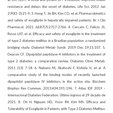
resistance and delays the onset of diabetes. Life Sci. 2012 Jan
2;90(1-2):21-9. 3. Hong T, Jin BH, Kim CO, et al. Pharmacokinetics
and safety of evogliptin in hepatically impaired patients. Br J Clin
Pharmacol. 2021 Jul;87(7):2757-2766. 4. Cercato C, Felício JS,
Russo LAT, et al. Efficacy and safety of evogliptin in the treatment
of type 2 diabetes mellitus in a Brazilian population: a randomized
bridging study. Diabetol Metab Syndr. 2019 Dec 19;11:107. 5.
Deacon CF. Dipeptidyl peptidase-4 inhibitors in the treatment of
type 2 diabetes: a comparative review. Diabetes Obes Metab.
2011 (13) 7-18. 6. Nabeno M, Akahoshi F, Kishida H, et al. A
comparative study of the binding modes of recently launched
dipeptidyl peptidase IV inhibitors in the active site. Biochem
Biophys Res Commun. 2013;434:191-196. 7. Atlas IDF 2019 –
Internacional Diabetes Federation. Último ingreso el 29 de julio de
2021. 8. Oh H, Nguyen HD, Yoon IM, Kim MS. Efficacy and
Tolerability of Evogliptin in Patients with Type 2 Diabetes Mellitus: