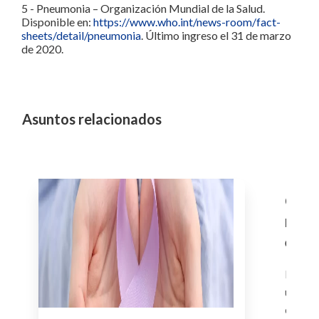
5 - Pneumonia – Organización Mundial de la Salud.
Disponible en:
https://www.who.int/news-room/fact-
sheets/detail/pneumonia
. Último ingreso el 31 de marzo
de 2020.
Asuntos relacionados
Ceno
medi
el co
epil
El cen
utiliza
epilépt