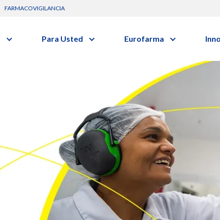
FARMACOVIGILANCIA
s
Para Usted
Eurofarma
Inn
Conozca a la empresa
C
Nuevos
Diccionario de Salud
Actuación
G
vo o clase terapéutica.
Investig
Trabaje Con Nosotros
I
Investi
Certificaciones
R
Profesi
Comunicados
B
Premios y Reconocimientos
Programa de Visitas
Dónde Estamos
Sala de prensa