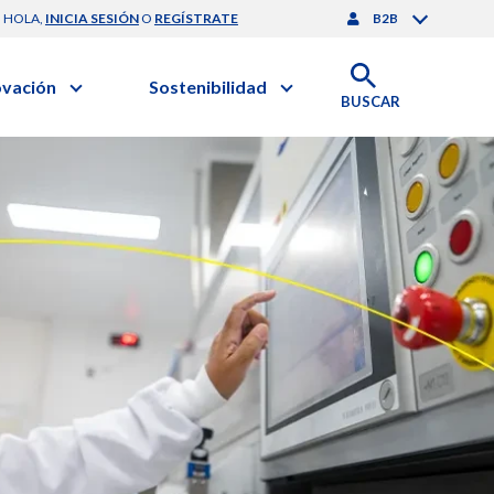
HOLA,
INICIA SESIÓN
O
REGÍSTRATE
B2B
ovación
Sostenibilidad
BUSCAR
artilla de Sostenibilidad
 Negocios
obierno Corporativo
ación Clínica
nforme de Sostenibilidad
gación y Desarrollo
esponsabilidad Compartida
onales de Salud | EurON Pro
alance Financiero