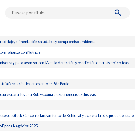
eciclaje, alimentación saludable y compromiso ambiental
o en alianza con Nutricia
versity para avanzar con IA en la detección y predicción de crisis epilépticas
ustria farmacéutica en evento en São Paulo
tures para llevar a Bob Esponja a experiencias exclusivas
os de Stock Car con el lanzamiento de Rehidrat y acelera la búsqueda del título
io Época Negócios 2025