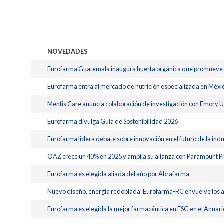
NOVEDADES
Eurofarma Guatemala inaugura huerta orgánica que promueve r
Eurofarma entra al mercado de nutrición especializada en Méxic
Mentis Care anuncia colaboración de investigación con Emory Uni
Eurofarma divulga Guía de Sostenibilidad 2026
Eurofarma lidera debate sobre innovación en el futuro de la ind
OAZ crece un 40% en 2025 y amplía su alianza con Paramount Pic
Eurofarma es elegida aliada del año por Abrafarma
Nuevo diseño, energía redoblada: Eurofarma-RC envuelve los aut
Eurofarma es elegida la mejor farmacéutica en ESG en el Anuar