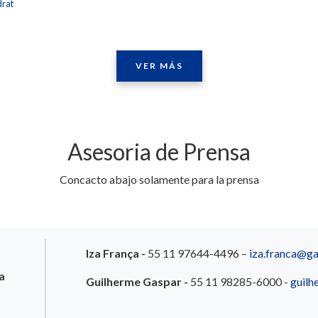
drat
VER MÁS
Asesoria de Prensa
Concacto abajo solamente para la prensa
Iza França -
55 11 97644-4496 –
iza.franca@ga
a
Guilherme Gaspar -
55 11 98285-6000 -
guilh