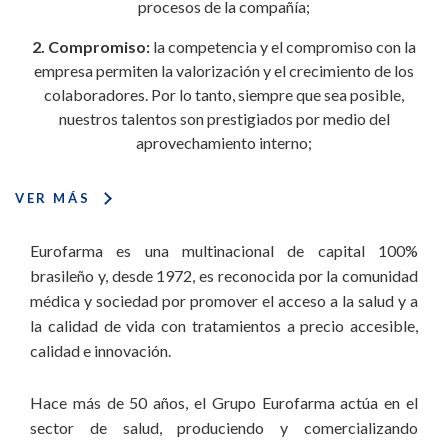
procesos de la compañía;
2. Compromiso:
la competencia y el compromiso con la
empresa permiten la valorización y el crecimiento de los
colaboradores. Por lo tanto, siempre que sea posible,
nuestros talentos son prestigiados por medio del
aprovechamiento interno;
3. Desarrollo sostenible:
la buena gestión de los recursos
VER MÁS
humanos, financieros y naturales, tiene como base el
desarrollo y la seguridad de los colaboradores, la solidez
Eurofarma es una multinacional de capital 100%
financiera, las prácticas comerciales sanas y las acciones para
brasileño y, desde 1972, es reconocida por la comunidad
la preservación del medio ambiente: puntos fundamentales
médica y sociedad por promover el acceso a la salud y a
para el equilibrio de nuestras operaciones;
la calidad de vida con tratamientos a precio accesible,
calidad e innovación.
4. Enfoque en Salud:
nuestro modelo de negocios está
basado en la participación en todos los segmentos
Hace más de 50 años, el Grupo Eurofarma actúa en el
farmacéuticos, por medio de unidades de negocios,
sector de salud, produciendo y comercializando
operaciones internacionales y coligadas, manteniendo