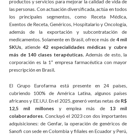
productos y servicios para mejorar la calidad de vida de
permanente el diálogo, la atracción y la formalización de
las personas. Con actuación diversificada, actúa en todos
alianzas estratégicas;
los principales segmentos, como Receta Médica,
5. Empreendedorismo:
para anticiparnos al futuro, creamos
Exentos de Receta, Genéricos, Hospitalario y Oncología,
nuevas y mejores formas de conducir la empresa en todas las
además de la exportación y subcontratación de
áreas, más allá de la innovación inherente a las actividades de
medicamentos. Solamente en Brasil, ofrece más de
4 mil
I+D, nuestros liderazgos están abiertos a lo “nuevo” y
SKUs
, atiende
42 especialidades médicas y cubre
mantienen el espíritu vanguardista de la compañía;
más de 140 clases terapéuticas.
Además de esto, la
corporación es la 1ª empresa farmacéutica con mayor
6. Ética:
en conformidad con el Código de la Compañía, las
prescripción en Brasil
.
leyes y las reglamentaciones vigentes, el comportamiento de
nuestros colaboradores está obligatoriamente basado en la
El Grupo Eurofarma está presente en 24 países,
ética y la transparencia en todas las acciones y operaciones
cubriendo 100% de América Latina, algunos países
realizadas en la empresa y en su nombre;
africanos y EE.UU. En el 2025, generó ventas netas de
R$
12,5 mil millones
y emplea más de
13 mil
7. Igualdad (Diversidad):
celamos por un ambiente
colaboradores
. Concluyó el 2023 con dos importantes
favorable e imparcial en el cual impera el respeto. Para ello,
adquisiciones: de Genfar, la operación de genéricos de
establecimos compromisos relacionados a la diversidad, la
Sanofi con sede en Colombia y filiales en Ecuador y Perú,
justicia y la igualdad en las relaciones entre colaboradores y