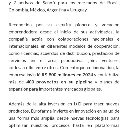
y 7 activos de Sanofi para los mercados de Brasil,
demás públicos;
Colombia, México, Argentina y Uruguay.
8. Reinversión:
con la creencia de que asumir riesgos es
Reconocida por su espíritu pionero y vocación
parte integral de la actividad empresarial dinámica y exitosa,
emprendedora desde el inicio de sus actividades, la
la generación de resultados positivos promueve el
crecimiento de la organización por medio de la reinversión de
compañía actúa con colaboraciones nacionales e
recursos en el propio negocio;
internacionales, en diferentes modelos de cooperación,
como licencias, acuerdos de distribución, prestación de
9. Respeto:
tenemos orgullo de nuestra trayectoria, origen y
servicios en el área productiva, joint ventures,
capacidad de superación. Nuestra historia está construida
codesarrollo, entre otros. Con enfoque en innovación, la
para reflejar nuestro compromiso con el crecimiento de
empresa invirtió
R$ 800 millones en 2024
y contabiliza
nuestros colaboradores y con el desarrollo de los países en
más de
400 proyectos en su pipeline
y planes de
los cuales actuamos, manteniendo el respeto a los pueblos y
expansión para importantes mercados globales.
culturas con los cuales nos relacionamos;
Además de la alta inversión en I+D para traer nuevos
10. Resultado:
reconocemos las diferentes contribuciones
productos, Eurofarma invierte en innovación en salud de
para cumplimiento de nuestros objetivos y compartimos la
una forma más amplia, desde nuevas tecnologías para
riqueza generada con colaboradores y sociedad, por medio
optimizar nuestros procesos hasta en plataformas
de programas de meritocracia, ampliación del acceso e