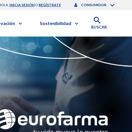
HOLA,
INICIA SESIÓN
O
REGÍSTRATE
CONSUMIDOR
ovación
Sostenibilidad
BUSCAR
artilla de Sostenibilidad
 Negocios
obierno Corporativo
ación Clínica
nforme de Sostenibilidad
gación y Desarrollo
esponsabilidad Compartida
onales de Salud | EurON Pro
alance Financiero