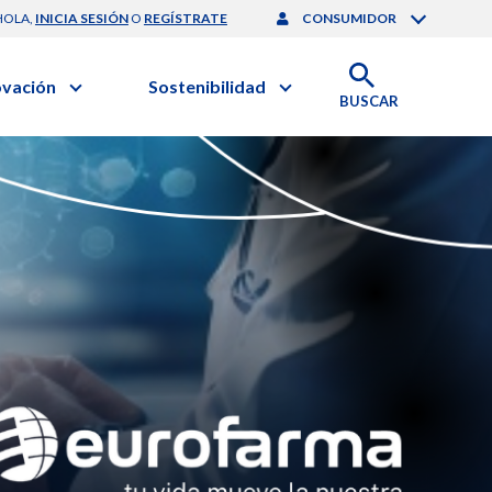
HOLA,
INICIA SESIÓN
O
REGÍSTRATE
CONSUMIDOR
ovación
Sostenibilidad
BUSCAR
artilla de Sostenibilidad
 Negocios
obierno Corporativo
ación Clínica
nforme de Sostenibilidad
gación y Desarrollo
esponsabilidad Compartida
onales de Salud | EurON Pro
alance Financiero