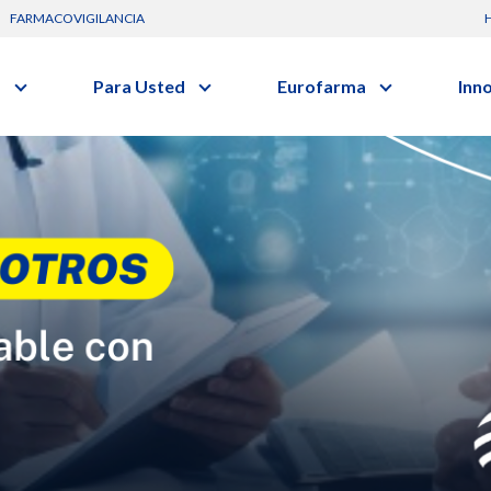
FARMACOVIGILANCIA
s
Para Usted
Eurofarma
Inn
Conozca a la empresa
C
Nuevos
Artículos
Actuación
G
vo o clase terapéutica.
Investig
Diccionario de Salud
Trabaje Con Nosotros
I
Investi
Videos
Certificaciones
R
Profesi
Comunicados
B
Premios y Reconocimientos
Programa de Visitas
Dónde Estamos
Sala de prensa