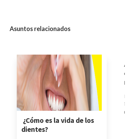
Asuntos relacionados
Alim
evit
noc
La cena
importa
no es e
¿Cómo es la vida de los
dietas 
dientes?