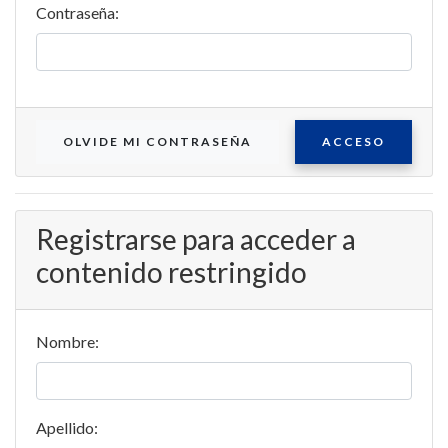
Contraseña:
OLVIDE MI CONTRASEÑA
ACCESO
Registrarse para acceder a
contenido restringido
Nombre:
Apellido: