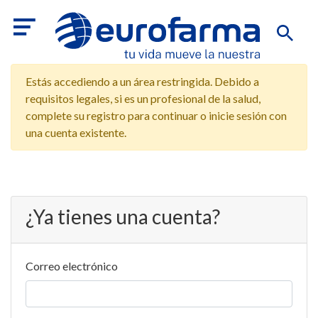
Estás accediendo a un área restringida. Debido a
requisitos legales, si es un profesional de la salud,
complete su registro para continuar o inicie sesión con
una cuenta existente.
¿Ya tienes una cuenta?
Correo electrónico