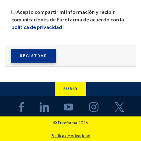
Acepto compartir mi información y recibir
comunicaciones de Eurofarma de acuerdo con la
política de privacidad
REGISTRAR
SUBIR
© Eurofarma 2026
Política de privacidad