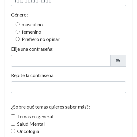
Género:
masculino
femenino
Prefiero no opinar
Elije una contraseña:
Repite la contraseña :
¿Sobre qué temas quieres saber más?:
Temas en general
Salud Mental
Oncología