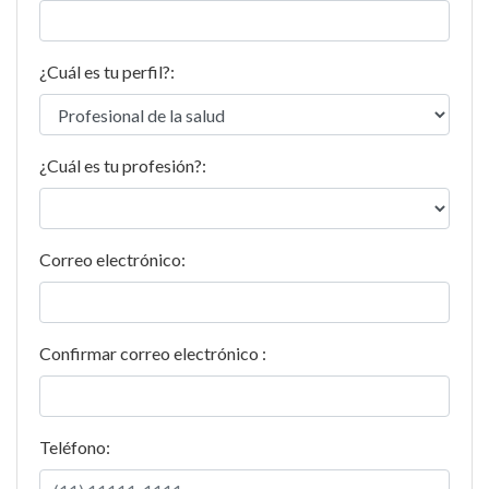
¿Cuál es tu perfil?:
¿Cuál es tu profesión?:
Correo electrónico:
Confirmar correo electrónico :
Teléfono: