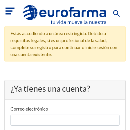
Estás accediendo a un área restringida. Debido a
requisitos legales, si es un profesional de la salud,
complete su registro para continuar o inicie sesión con
una cuenta existente.
¿Ya tienes una cuenta?
Correo electrónico