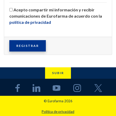
Acepto compartir mi información y recibir
comunicaciones de Eurofarma de acuerdo con la
política de privacidad
REGISTRAR
SUBIR
© Eurofarma 2026
Política de privacidad