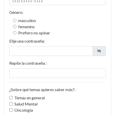
Género:
masculino
femenino
Prefiero no opinar
Elije una contraseña:
Repite la contraseña :
¿Sobre qué temas quieres saber más?:
Temas en general
Salud Mental
Oncología