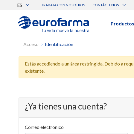
ES
TRABAJA CON NOSOTROS
CONTÁCTENOS
Atención al Cliente
Canal de Ética Eurofarma
Producto
BUSCAR PRODUCTOS
Acceso
Identificación
Búsqueda por nombre, principio acti
Estás accediendo a un área restringida. Debido a requis
Ver todos los productos
existente.
¿Ya tienes una cuenta?
Correo electrónico