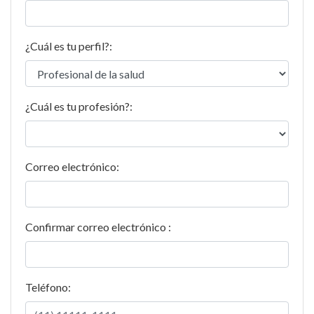
¿Cuál es tu perfil?:
¿Cuál es tu profesión?:
Correo electrónico:
Confirmar correo electrónico :
Teléfono: