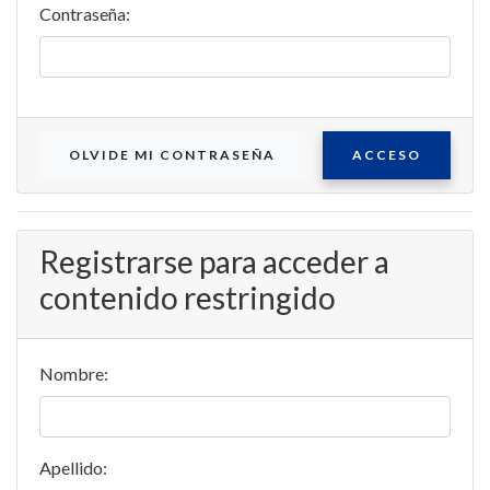
Contraseña:
OLVIDE MI CONTRASEÑA
ACCESO
Registrarse para acceder a
contenido restringido
Nombre:
Apellido: