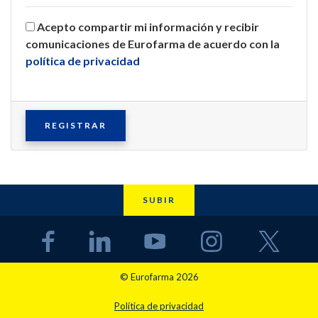
Acepto compartir mi información y recibir
comunicaciones de Eurofarma de acuerdo con la
política de privacidad
REGISTRAR
SUBIR
© Eurofarma 2026
Política de privacidad