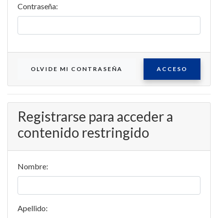
Contraseña:
OLVIDE MI CONTRASEÑA
ACCESO
Registrarse para acceder a
contenido restringido
Nombre:
Apellido: