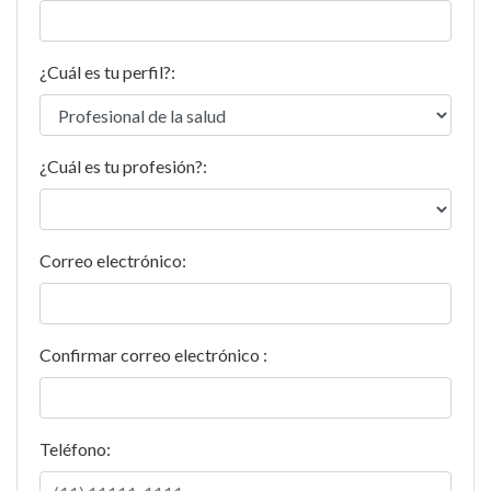
¿Cuál es tu perfil?:
¿Cuál es tu profesión?:
Correo electrónico:
Confirmar correo electrónico :
Teléfono: