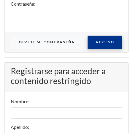
Contraseña:
OLVIDE MI CONTRASEÑA
ACCESO
Registrarse para acceder a
contenido restringido
Nombre:
Apellido: