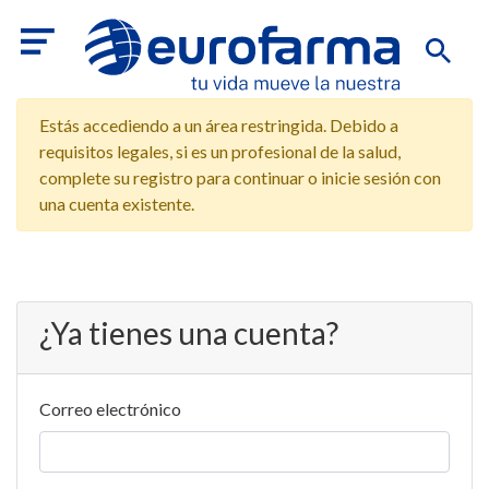
Estás accediendo a un área restringida. Debido a
requisitos legales, si es un profesional de la salud,
complete su registro para continuar o inicie sesión con
una cuenta existente.
¿Ya tienes una cuenta?
Correo electrónico