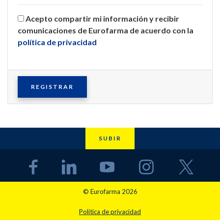
Acepto compartir mi información y recibir
comunicaciones de Eurofarma de acuerdo con la
política de privacidad
REGISTRAR
SUBIR
© Eurofarma 2026
Política de privacidad