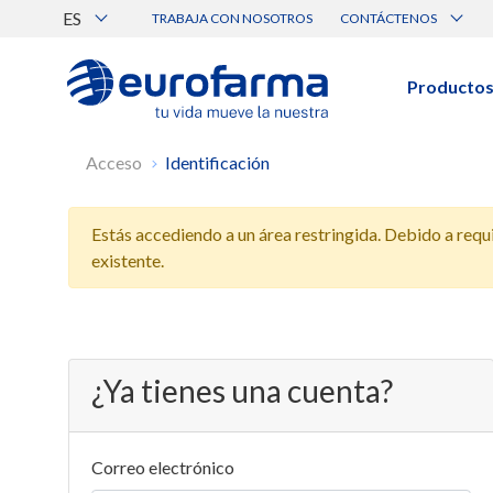
ES
TRABAJA CON NOSOTROS
CONTÁCTENOS
Atención al Cliente
Canal de Ética Eurofarma
Producto
BUSCAR PRODUCTOS
Acceso
Identificación
Búsqueda por nombre, principio acti
Estás accediendo a un área restringida. Debido a requis
Ver todos los productos
existente.
¿Ya tienes una cuenta?
Correo electrónico