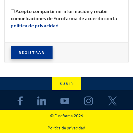
Acepto compartir mi información y recibir
comunicaciones de Eurofarma de acuerdo con la
política de privacidad
REGISTRAR
SUBIR
© Eurofarma 2026
Política de privacidad