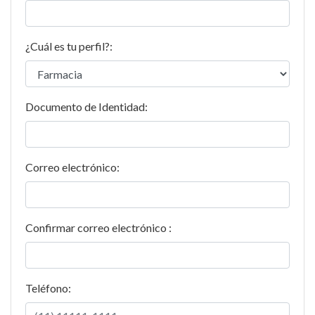
¿Cuál es tu perfil?:
Documento de Identidad:
Correo electrónico:
Confirmar correo electrónico :
Teléfono: