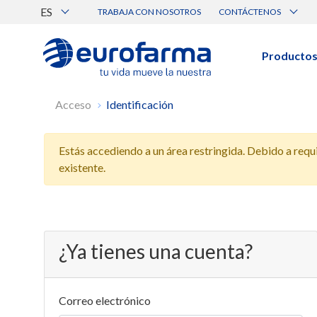
ES
TRABAJA CON NOSOTROS
CONTÁCTENOS
Atención al Cliente
Canal de Ética Eurofarma
Producto
BUSCAR PRODUCTOS
Acceso
Identificación
Búsqueda por nombre, principio acti
Estás accediendo a un área restringida. Debido a requis
Ver todos los productos
existente.
¿Ya tienes una cuenta?
Correo electrónico