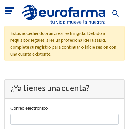
Estás accediendo a un área restringida. Debido a
requisitos legales, si es un profesional de la salud,
complete su registro para continuar o inicie sesión con
una cuenta existente.
¿Ya tienes una cuenta?
Correo electrónico