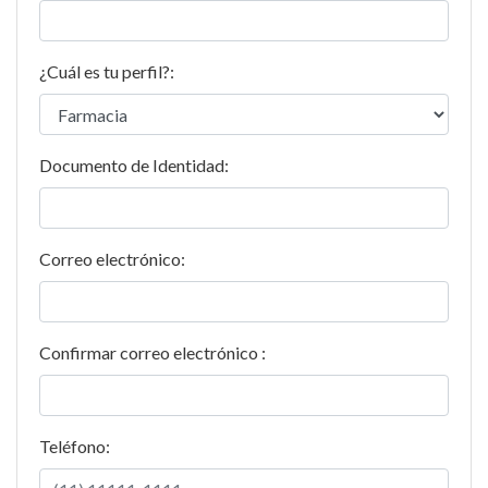
¿Cuál es tu perfil?:
Documento de Identidad:
Correo electrónico:
Confirmar correo electrónico :
Teléfono: