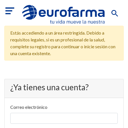
Estás accediendo a un área restringida. Debido a
requisitos legales, si es un profesional de la salud,
complete su registro para continuar o inicie sesión con
una cuenta existente.
¿Ya tienes una cuenta?
Correo electrónico