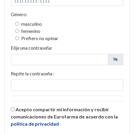
Género:
masculino
femenino
Prefiero no opinar
Elije una contraseña:
Repite la contraseña :
Acepto compartir mi información y recibir
comunicaciones de Eurofarma de acuerdo con la
política de privacidad