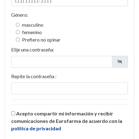
Género:
masculino
femenino
Prefiero no opinar
Elije una contraseña:
Repite la contraseña :
Acepto compartir mi información y recibir
comunicaciones de Eurofarma de acuerdo con la
política de privacidad