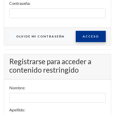
Contraseña:
OLVIDE MI CONTRASEÑA
ACCESO
Registrarse para acceder a
contenido restringido
Nombre:
Apellido: