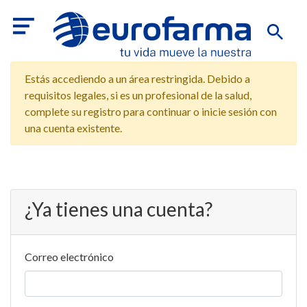
Estás accediendo a un área restringida. Debido a
requisitos legales, si es un profesional de la salud,
complete su registro para continuar o inicie sesión con
una cuenta existente.
¿Ya tienes una cuenta?
Correo electrónico