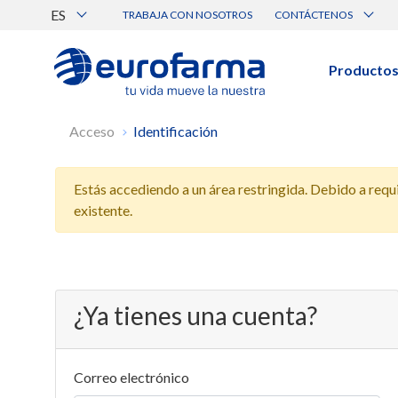
ES
TRABAJA CON NOSOTROS
CONTÁCTENOS
Atención al Cliente
Canal de Ética Eurofarma
Producto
BUSCAR PRODUCTOS
Acceso
Identificación
Búsqueda por nombre, principio acti
Estás accediendo a un área restringida. Debido a requis
Ver todos los productos
existente.
¿Ya tienes una cuenta?
Correo electrónico