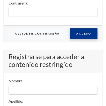
Contraseña:
OLVIDE MI CONTRASEÑA
ACCESO
Registrarse para acceder a
contenido restringido
Nombre:
Apellido: