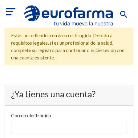
Estás accediendo a un área restringida. Debido a
requisitos legales, si es un profesional de la salud,
complete su registro para continuar o inicie sesión con
una cuenta existente.
¿Ya tienes una cuenta?
Correo electrónico